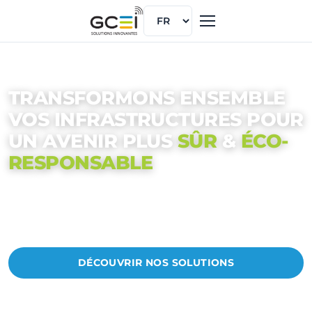
La sélection changera la langue
TRANSFORMONS ENSEMBLE
VOS INFRASTRUCTURES POUR
UN AVENIR PLUS
SÛR
&
ÉCO-
RESPONSABLE
GCEI conçoit et fabrique en France des solutions IoT pour ports,
campings, collectivités, agriculture, tertiaire et industrie :
supervision, comptage, contrôle d'accès, gestion énergétique.
DÉCOUVRIR NOS SOLUTIONS
NOUS CONTACTER