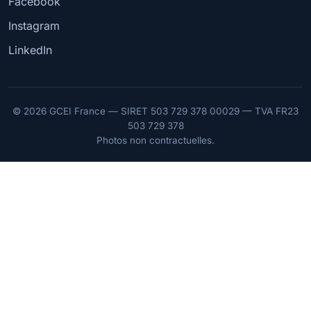
(ouvre un nouvel onglet)
Facebook
(ouvre un nouvel onglet)
Instagram
(ouvre un nouvel onglet)
LinkedIn
© 2026 GCEI France — SIRET 503 729 378 00029 — TVA FR23
503 729 378
Photos non contractuelles.