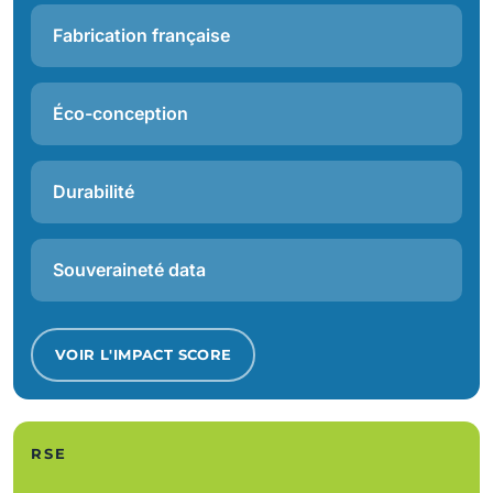
Fabrication française
Éco-conception
Durabilité
Souveraineté data
VOIR L'IMPACT SCORE
RSE